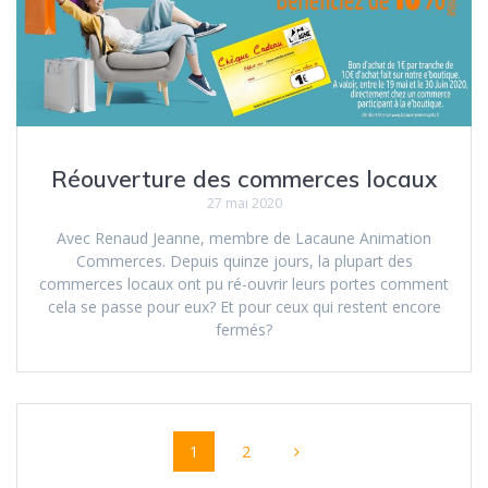
Réouverture des commerces locaux
27 mai 2020
Avec Renaud Jeanne, membre de Lacaune Animation
Commerces. Depuis quinze jours, la plupart des
commerces locaux ont pu ré-ouvrir leurs portes comment
cela se passe pour eux? Et pour ceux qui restent encore
fermés?
Navigation
Page
1
Page
2
au