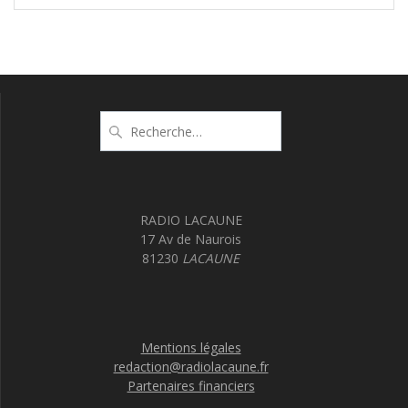
sein
des
articles
Recherche
pour
:
RADIO LACAUNE
17 Av de Naurois
81230
LACAUNE
Mentions légales
redaction@radiolacaune.fr
Partenaires financiers