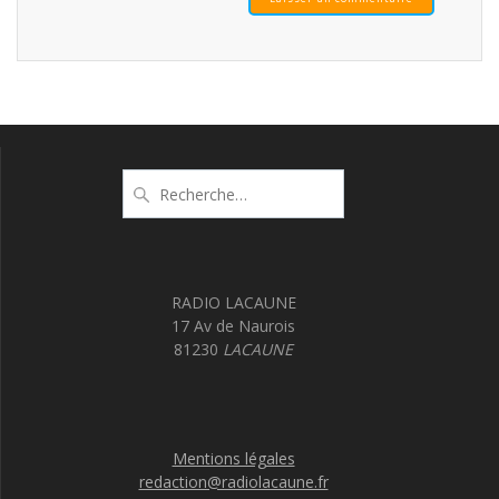
Recherche
pour
:
RADIO LACAUNE
17 Av de Naurois
81230
LACAUNE
Mentions légales
redaction@radiolacaune.fr