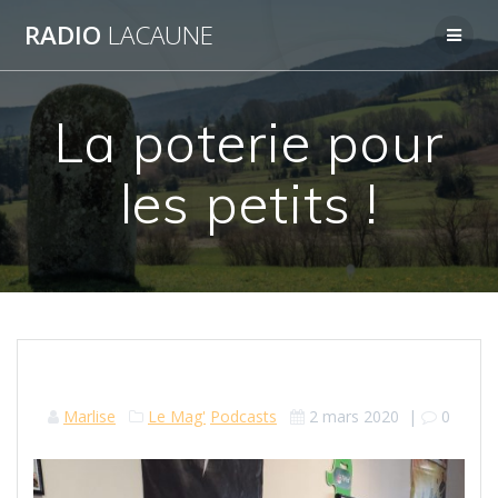
Skip
RADIO
LACAUNE
to
content
La poterie pour
les petits !
Marlise
Le Mag'
Podcasts
2 mars 2020
|
0