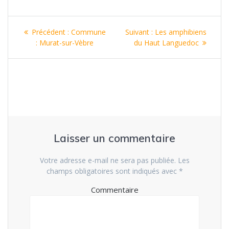
Navigation
Précédent :
Article
Commune
Suivant :
Article
Les amphibiens
de
: Murat-sur-Vèbre
précédent
du Haut Languedoc
suivant
:
:
l’article
Laisser un commentaire
Votre adresse e-mail ne sera pas publiée.
Les
champs obligatoires sont indiqués avec
*
Commentaire